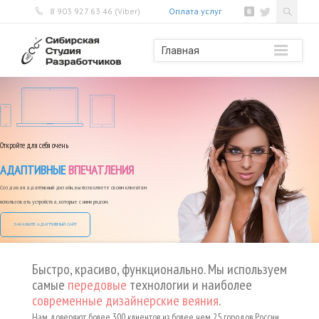
8 903 927 63 46 (Viber)
Оплата услуг
Главная
Откройте для себя очень
АДАПТИВНЫЕ
ВПЕЧАТЛЕНИЯ
Создавая адаптивный дизайн, вы позволяете своим клиентам
использовать устройства, которые с ними рядом.
ЗАКАЖИТЕ АДАПТИВНЫЙ САЙТ
Быстро, красиво, функционально. Мы используем
самые
передовые
технологии и наиболее
современные дизайнерские веяния
.
Нам доверяют более 300 клиентов из более чем 25 городов России